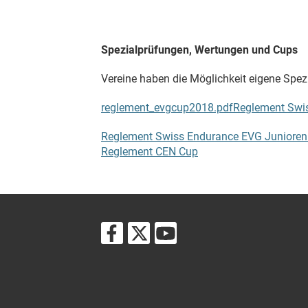
Spezialprüfungen, Wertungen und Cups
Vereine haben die Möglichkeit eigene Spe
reglement_evgcup2018.pdf
Reglement Swi
Reglement Swiss Endurance EVG Junioren
Reglement CEN Cup