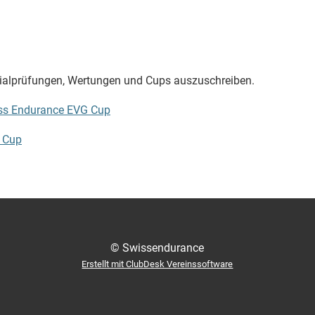
zialprüfungen, Wertungen und Cups auszuschreiben.
ss Endurance EVG Cup
 Cup
© Swissendurance
Erstellt mit ClubDesk Vereinssoftware